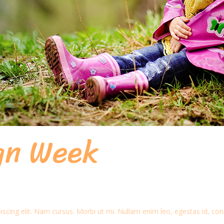
ign Week
scing elit. Nam cursus. Morbi ut mi. Nullam enim leo, egestas id, con