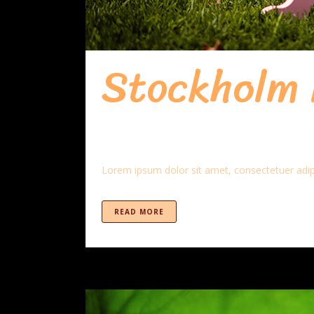
Stockholm 
Lorem ipsum dolor sit amet, consectetuer adipi
READ MORE