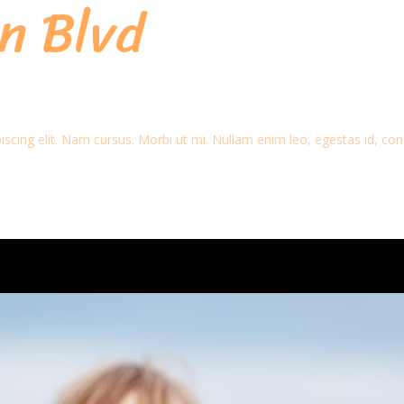
n Blvd
scing elit. Nam cursus. Morbi ut mi. Nullam enim leo, egestas id, con