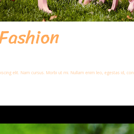
Fashion
scing elit. Nam cursus. Morbi ut mi. Nullam enim leo, egestas id, con