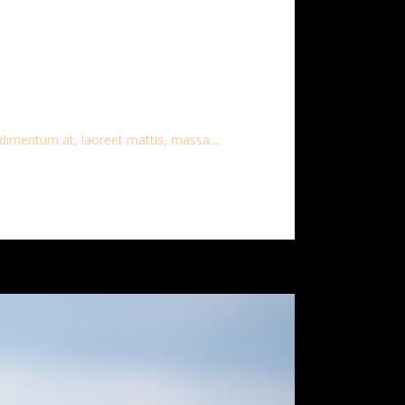
dimentum at, laoreet mattis, massa....