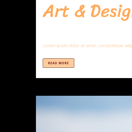
Art & Desig
Lorem ipsum dolor sit amet, consectetuer adipi
READ MORE