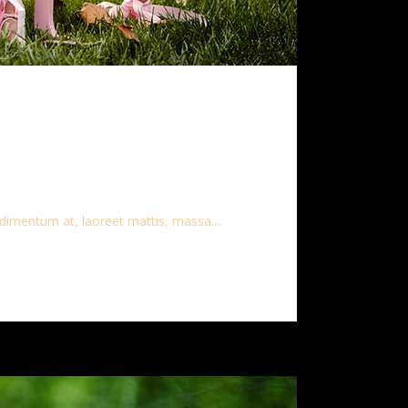
dimentum at, laoreet mattis, massa....