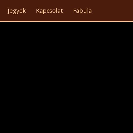
aecat cupidatat non proident, sunt in culpa qui
Jegyek
Kapcsolat
Fabula
icia deserunt mollit anim id est laborum