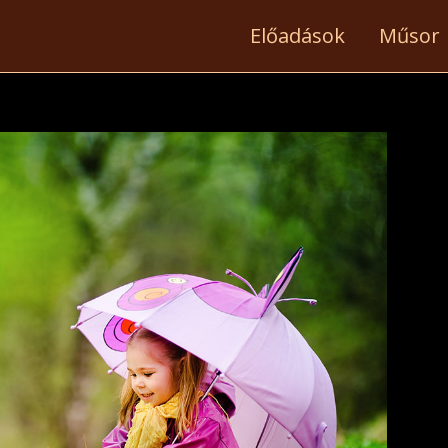
occ
Előadások
Műsor
off