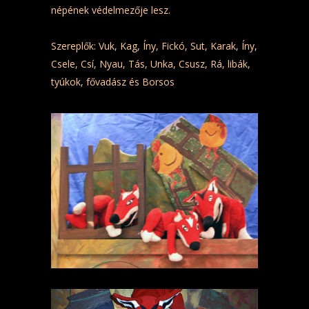
népének védelmezője lesz.
Szereplők: Vuk, Kag, Íny, Fickó, Sut, Karak, Íny,
Csele, Csí, Nyau, Tás, Unka, Csusz, Rá, libák,
tyúkok, fővadász és Borsos