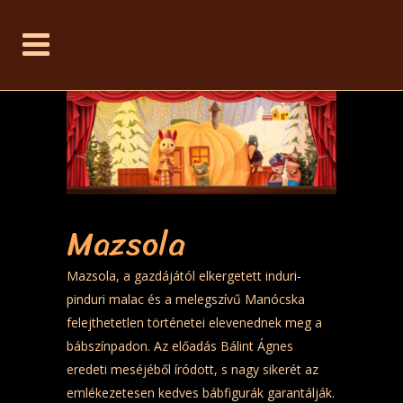
Mazsola
Mazsola, a gazdájától elkergetett induri-
pinduri malac és a melegszívű Manócska
felejthetetlen történetei elevenednek meg a
bábszínpadon. Az előadás Bálint Ágnes
eredeti meséjéből íródott, s nagy sikerét az
emlékezetesen kedves bábfigurák garantálják.